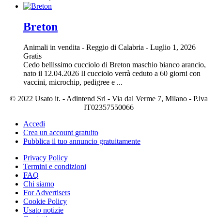
Breton
Animali in vendita
-
Reggio di Calabria
-
Luglio 1, 2026
Gratis
Cedo bellissimo cucciolo di Breton maschio bianco arancio,
nato il 12.04.2026 Il cucciolo verrà ceduto a 60 giorni con
vaccini, microchip, pedigree e ...
© 2022 Usato it. - Adintend Srl - Via dal Verme 7, Milano - P.iva
IT02357550066
Accedi
Crea un account gratuito
Pubblica il tuo annuncio gratuitamente
Privacy Policy
Termini e condizioni
FAQ
Chi siamo
For Advertisers
Cookie Policy
Usato notizie