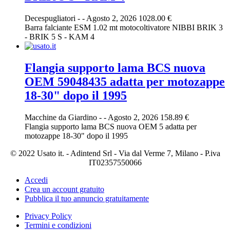
Decespugliatori
-
-
Agosto 2, 2026
1028.00 €
Barra falciante ESM 1.02 mt motocoltivatore NIBBI BRIK 3
- BRIK 5 S - KAM 4
Flangia supporto lama BCS nuova
OEM 59048435 adatta per motozappe
18-30" dopo il 1995
Macchine da Giardino
-
-
Agosto 2, 2026
158.89 €
Flangia supporto lama BCS nuova OEM 5 adatta per
motozappe 18-30" dopo il 1995
© 2022 Usato it. - Adintend Srl - Via dal Verme 7, Milano - P.iva
IT02357550066
Accedi
Crea un account gratuito
Pubblica il tuo annuncio gratuitamente
Privacy Policy
Termini e condizioni