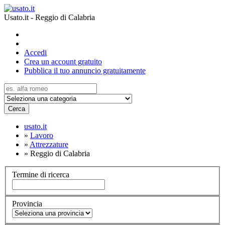
Usato.it - Reggio di Calabria
Accedi
Crea un account gratuito
Pubblica il tuo annuncio gratuitamente
Cerca
usato.it
»
Lavoro
»
Attrezzature
»
Reggio di Calabria
Termine di ricerca
Provincia